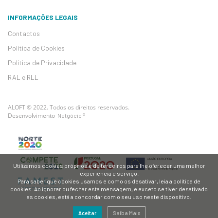
INFORMAÇÕES LEGAIS
Contactos
Política de Cookies
Política de Privacidade
RAL e RLL
ALOFT © 2022. Todos os direitos reservados.
Desenvolvimento
Netgócio ®
Utilizamos cookies próprios e de terceiros para lhe oferecer uma melhor
experiência e serviço.
Para saber que cookies usamos e como os desativar, leia a política de
cookies. Ao ignorar ou fechar esta mensagem, e exceto se tiver desativado
as cookies, está a concordar com o seu uso neste dispositivo.
Aceitar
Saiba Mais