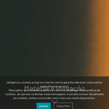
Utilizamos cookies próprios e de terceiros para lhe oferecer uma melhor
Matéria e Inovação
experiência e serviço.
Para saber que cookies usamos e como os desativar, leia a política de
cookies. Ao ignorar ou fechar esta mensagem, e exceto se tiver desativado
as cookies, está a concordar com o seu uso neste dispositivo.
Aceitar
Saiba Mais